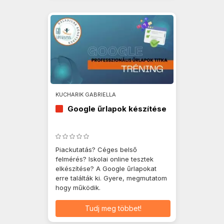
KUCHARIK GABRIELLA
Google űrlapok készítése
Piackutatás? Céges belső
felmérés? Iskolai online tesztek
elkészítése? A Google űrlapokat
erre találták ki. Gyere, megmutatom
hogy működik.
Tudj meg többet!