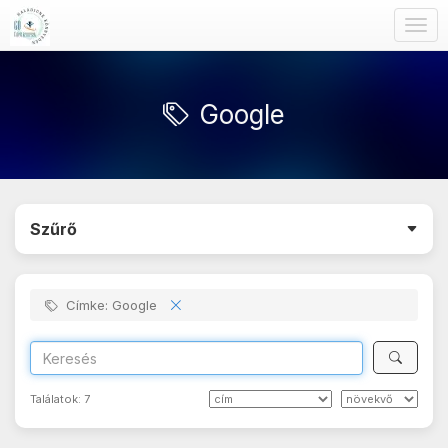
Togg
navig
Google
Szűrő
Címke: Google
Találatok:
7