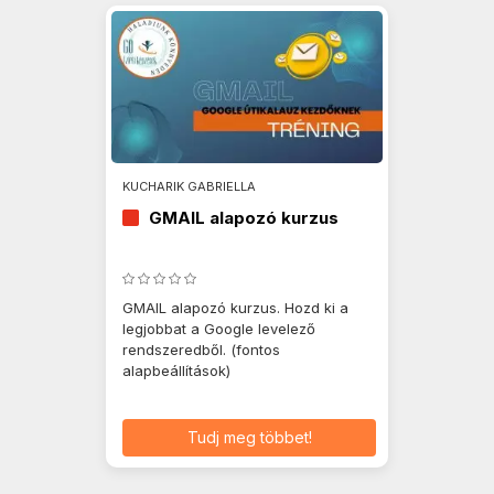
KUCHARIK GABRIELLA
GMAIL alapozó kurzus
GMAIL alapozó kurzus. Hozd ki a
legjobbat a Google levelező
rendszeredből. (fontos
alapbeállítások)
Tudj meg többet!