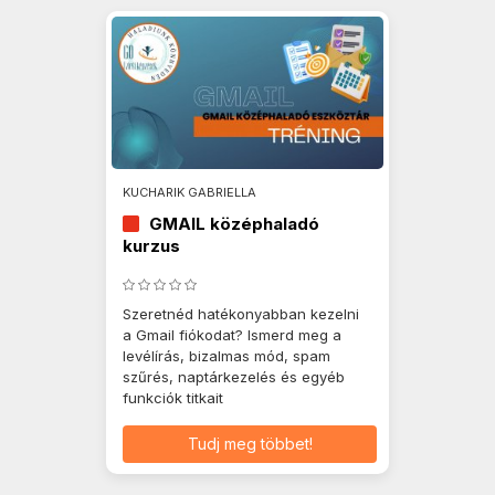
KUCHARIK GABRIELLA
GMAIL középhaladó
kurzus
Szeretnéd hatékonyabban kezelni
a Gmail fiókodat? Ismerd meg a
levélírás, bizalmas mód, spam
szűrés, naptárkezelés és egyéb
funkciók titkait
Tudj meg többet!