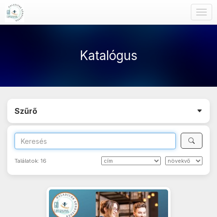
Togg
navig
Katalógus
Szűrő
Találatok:
16