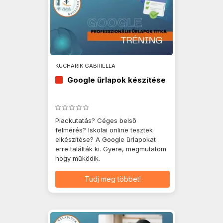
KUCHARIK GABRIELLA
Google űrlapok készítése
Piackutatás? Céges belső
felmérés? Iskolai online tesztek
elkészítése? A Google űrlapokat
erre találták ki. Gyere, megmutatom
hogy működik.
Tudj meg többet!