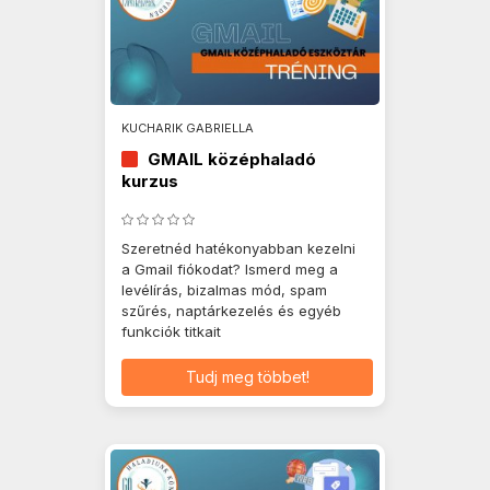
KUCHARIK GABRIELLA
GMAIL középhaladó
kurzus
Szeretnéd hatékonyabban kezelni
a Gmail fiókodat? Ismerd meg a
levélírás, bizalmas mód, spam
szűrés, naptárkezelés és egyéb
funkciók titkait
Tudj meg többet!