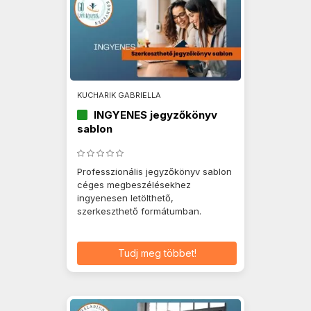
KUCHARIK GABRIELLA
INGYENES jegyzőkönyv
sablon
Professzionális jegyzőkönyv sablon
céges megbeszélésekhez
ingyenesen letölthető,
szerkeszthető formátumban.
Tudj meg többet!