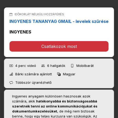
IDŐKORLÁT NÉLKÜLI HOZZÁFÉRÉS
INGYENES TANANYAG GMAIL - levelek szűrése
INGYENES
Csatlakozok most
4 perc
videó
6
hallgatók
Mobilbarát
Bárki számára ajánlott
Magyar
Többször újranézhető
Ingyenes anyagaim különösen hasznosak azok
számára, akik
hatékonyabbá és biztonságosabbá
szeretnék tenni az online kommunikációjukat és
dokumentumkezelésüket
, de még nem biztosak
benne, hogy egy teljes kurzusra van szükségük. Az