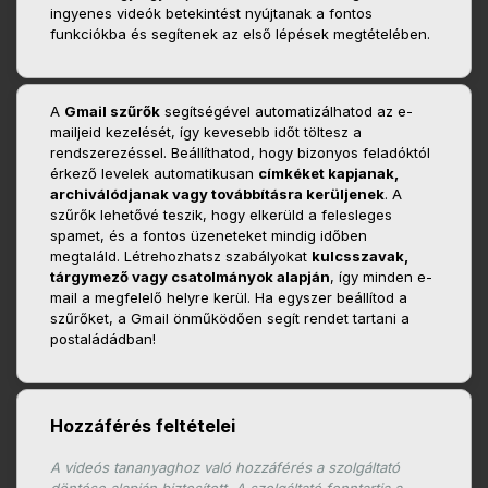
ingyenes videók betekintést nyújtanak a fontos
funkciókba és segítenek az első lépések megtételében.
A
Gmail szűrők
segítségével automatizálhatod az e-
mailjeid kezelését, így kevesebb időt töltesz a
rendszerezéssel. Beállíthatod, hogy bizonyos feladóktól
érkező levelek automatikusan
címkéket kapjanak,
archiválódjanak vagy továbbításra kerüljenek
. A
szűrők lehetővé teszik, hogy elkerüld a felesleges
spamet, és a fontos üzeneteket mindig időben
megtaláld. Létrehozhatsz szabályokat
kulcsszavak,
tárgymező vagy csatolmányok alapján
, így minden e-
mail a megfelelő helyre kerül. Ha egyszer beállítod a
szűrőket, a Gmail önműködően segít rendet tartani a
postaládádban!
Hozzáférés feltételei
A videós tananyaghoz való hozzáférés a szolgáltató