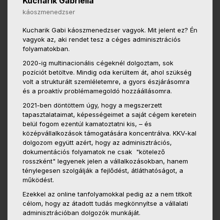
Kucharik Gabriella
káoszmenedzser
Kucharik Gabi káoszmenedzser vagyok. Mit jelent ez? Én
vagyok az, aki rendet tesz a céges adminisztrációs
folyamatokban.
2020-ig multinacionális cégeknél dolgoztam, sok
pozíciót betöltve. Mindig oda kerültem át, ahol szükség
volt a strukturált szemléletemre, a gyors észjárásomra
és a proaktív problémamegoldó hozzáállásomra.
2021-ben döntöttem úgy, hogy a megszerzett
tapasztalataimat, képességeimet a saját cégem keretein
belül fogom ezentúl kamatoztatni kis, – és
középvállalkozások támogatására koncentrálva. KKV-kal
dolgozom együtt azért, hogy az adminisztrációs,
dokumentációs folyamatok ne csak "kötelező
rosszként" legyenek jelen a vállalkozásokban, hanem
ténylegesen szolgálják a fejlődést, átláthatóságot, a
működést.
Ezekkel az online tanfolyamokkal pedig az a nem titkolt
célom, hogy az átadott tudás megkönnyítse a vállalati
adminisztrációban dolgozók munkáját.