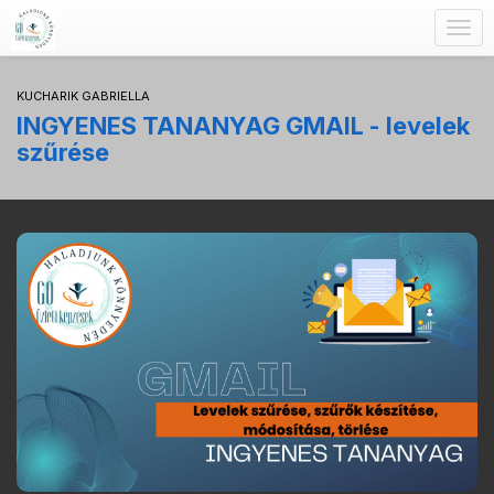
Togg
navig
KUCHARIK GABRIELLA
INGYENES TANANYAG GMAIL - levelek
szűrése