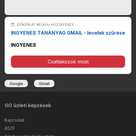
IDŐKORLÁT NÉLKÜLI HOZZÁFÉRÉS
INGYENES TANANYAG GMAIL - levelek szűrése
INGYENES
Csatlakozok most
Google
Gmail
GO üzleti képzések
Kapcsolat
ÁSZF