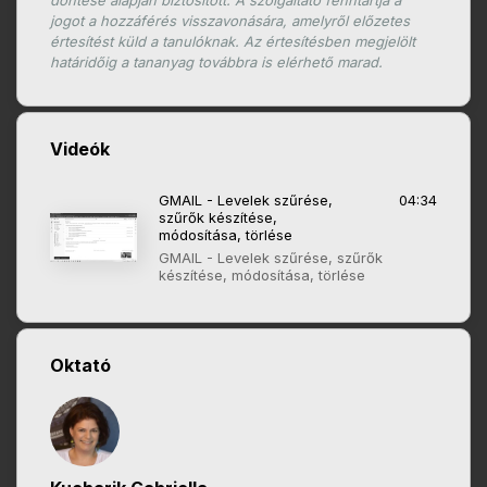
döntése alapján biztosított. A szolgáltató fenntartja a
jogot a hozzáférés visszavonására, amelyről előzetes
értesítést küld a tanulóknak. Az értesítésben megjelölt
határidőig a tananyag továbbra is elérhető marad.
Videók
GMAIL - Levelek szűrése,
04:34
szűrők készítése,
módosítása, törlése
GMAIL - Levelek szűrése, szűrők
készítése, módosítása, törlése
Oktató