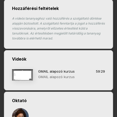
Hozzáférési feltételek
A videós tananyaghoz való hozzáférés a szolgáltató döntése
alapján biztosított. A szolgáltató fenntartja a jogot a hozzáférés
visszavonására, amelyről előzetes értesítést küld a
tanulóknak. Az értesítésben megjelölt határidőig a tananyag
továbbra is elérhető marad.
Videók
GMAIL alapozó kurzus
59:29
GMAIL alapozó kurzus
Oktató