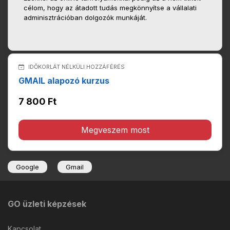
célom, hogy az átadott tudás megkönnyítse a vállalati
adminisztrációban dolgozók munkáját.
IDŐKORLÁT NÉLKÜLI HOZZÁFÉRÉS
GMAIL alapozó kurzus
7 800 Ft
Megveszem most
Google
Gmail
GO üzleti képzések
Kapcsolat