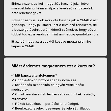
Ehhez viszont az kell, hogy JÓL használjuk, illetve
maradéktalanul kihasználjuk a levelező rendszerünk
adta lehetőségeket.
Sokszor azok is, akik évek óta használják a GMAIL-t azt
gondolják, hogy jól ismerik ezt a levelező rendszert, de
a beszélgetéseink során kiderül számukra, hogy bőven
többet tud ez a rendszer, mint amit eddig gondoltak róla.
Itt az idő, hogy az alapoktól kezdve megtanuld mire
képes a GMAIL.
Miért érdemes megvennem ezt a kurzust?
✅
Mit kapsz a tanfolyamon?
✔ Google-fiókod biztonságának növelése
✔ Kétlépcsős azonosítás és egyéb védekezési
módszerek
✔ Gmail beállításainak testreszabása: címkék, szűrők,
átirányítás
✔ Fiókok kezelése, importálási lehetőségek
✔ Beérkezett levelek, csevegés és jelenléti állapot