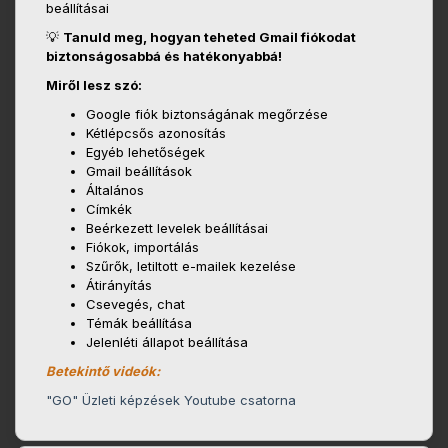
beállításai
💡
Tanuld meg, hogyan teheted Gmail fiókodat
biztonságosabbá és hatékonyabbá!
Miről lesz szó:
Google fiók biztonságának megőrzése
Kétlépcsős azonosítás
Egyéb lehetőségek
Gmail beállítások
Általános
Címkék
Beérkezett levelek beállításai
Fiókok, importálás
Szűrők, letiltott e-mailek kezelése
Átirányítás
Csevegés, chat
Témák beállítása
Jelenléti állapot beállítása
Betekintő videók:
"GO" Üzleti képzések Youtube csatorna