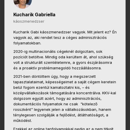
Kucharik Gabriella
káoszmenedzser
Kucharik Gabi káoszmenedzser vagyok. Mit jelent ez? Én
vagyok az, aki rendet tesz a céges adminisztrációs
folyamatokban.
2020-ig multinacionális cégeknél dolgoztam, sok
pozíciót betöltve. Mindig oda kerültem át, ahol szükség
volt a strukturált szemléletemre, a gyors észjárásomra
és a proaktív problémamegoldó hozzáállásomra.
2021-ben döntöttem úgy, hogy a megszerzett
tapasztalataimat, képességeimet a saját cégem keretein
belül fogom ezentúl kamatoztatni kis, – és
középvállalkozások támogatására koncentrálva. KKV-kal
dolgozom együtt azért, hogy az adminisztrációs,
dokumentációs folyamatok ne csak "kötelező
rosszként" legyenek jelen a vállalkozásokban, hanem
ténylegesen szolgálják a fejlődést, átláthatóságot, a
működést.
Ezekkel az online tanfolyamokkal pedig az a nem titkolt