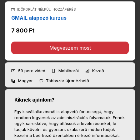
IDŐKORLÁT NÉLKÜLI HOZZÁFÉRÉS
GMAIL alapozó kurzus
7 800 Ft
Megveszem most
59 perc
videó
Mobilbarát
Kezdő
Magyar
Többször újranézhető
Kiknek ajánlom?
Egy kisvállalkozásnál is alapvető fontosságú, hogy
rendben legyenek az adminisztrációs folyamatok. Ennek
egyik sarokköve, hogy átlássuk a levelezésünket, le
tudjuk követni és gyorsan, szakszerű módon tudjuk
kezelni a beérkező üzentekben érkező információkat.