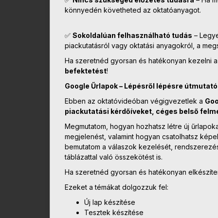
könnyedén követheted az oktatóanyagot.
✅
Sokoldalúan felhasználható tudás
– Legye
piackutatásról vagy oktatási anyagokról, a meg
Ha szeretnéd gyorsan és hatékonyan kezelni a
befektetést
!
Google Űrlapok – Lépésről lépésre útmutató
Ebben az oktatóvideóban végigvezetlek a
Goo
piackutatási kérdőíveket, céges belső felmé
Megmutatom, hogyan hozhatsz létre új űrlapokat
megjelenést, valamint hogyan csatolhatsz képe
bemutatom a válaszok kezelését, rendszerezését
táblázattal való összekötést is.
Ha szeretnéd gyorsan és hatékonyan elkészíteni
Ezeket a témákat dolgozzuk fel:
Új lap készítése
Tesztek készítése