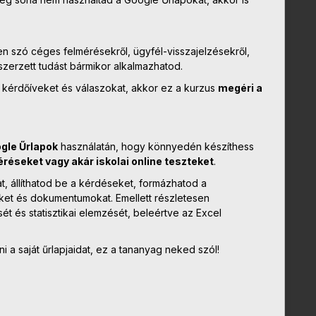
n szó céges felmérésekről, ügyfél-visszajelzésekről,
szerzett tudást bármikor alkalmazhatod.
 kérdőíveket és válaszokat, akkor ez a kurzus
megéri a
gle Űrlapok
használatán, hogy könnyedén készíthess
réseket vagy akár iskolai online teszteket
.
, állíthatod be a kérdéseket, formázhatod a
ket és dokumentumokat. Emellett részletesen
 és statisztikai elemzését, beleértve az Excel
 a saját űrlapjaidat, ez a tananyag neked szól!