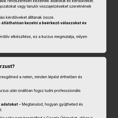
 akik rendszeresen kezelnek adatokat és kérdőíveket.
lgozatokat vagy tanulói visszajelzéseket szeretnének
tási kérdőíveket állítanak össze.
 átláthatóan kezelni a beérkező válaszokat és
érdőív elkészítése, ez a kurzus megmutatja, milyen
rzust?
eresgélned a neten, minden lépést érthetően és
urzus után
önállóan fogsz tudni professzionális
 adatokat
– Megtanulod, hogyan gyűjtheted és
t.
ég soha nem használtad a Google Űrlapokat, akkor is