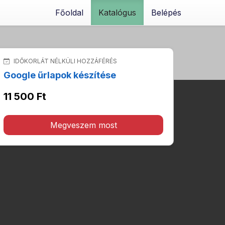
Főoldal
Katalógus
Belépés
IDŐKORLÁT NÉLKÜLI HOZZÁFÉRÉS
Google űrlapok készítése
11 500 Ft
Megveszem most