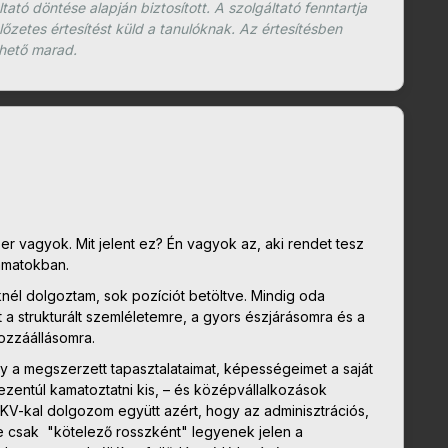
tó döntése alapján biztosított. A szolgáltató fenntartja
lőzetes értesítést küld a tanulóknak. Az értesítésben
rhető marad.
 vagyok. Mit jelent ez? Én vagyok az, aki rendet tesz
amatokban.
knél dolgoztam, sok pozíciót betöltve. Mindig oda
t a strukturált szemléletemre, a gyors észjárásomra és a
ozzáállásomra.
 a megszerzett tapasztalataimat, képességeimet a saját
zentúl kamatoztatni kis, – és középvállalkozások
KV-kal dolgozom együtt azért, hogy az adminisztrációs,
 csak "kötelező rosszként" legyenek jelen a