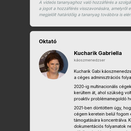
A videós tananyaghoz való hozzáférés a szolgálta
a jogot a hozzáférés visszavonására, amelyről e
megjelölt határidőig a tananyag továbbra is elé
Oktató
Kucharik Gabriella
káoszmenedzser
Kucharik Gabi káoszmenedzser
a céges adminisztrációs foly
2020-ig multinacionális cége
kerültem át, ahol szükség vol
proaktív problémamegoldó h
2021-ben döntöttem úgy, hogy
cégem keretein belül fogom e
támogatására koncentrálva. K
dokumentációs folyamatok ne