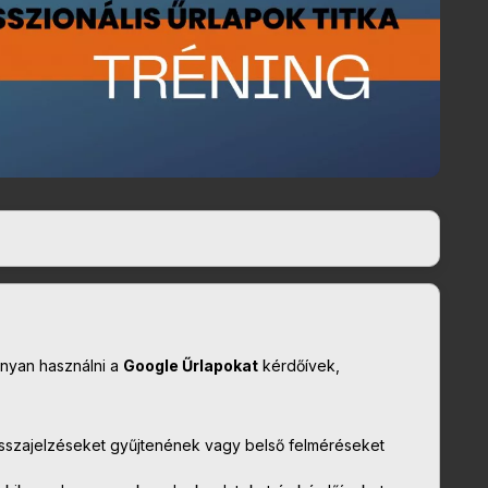
onyan használni a
Google Űrlapokat
kérdőívek,
visszajelzéseket gyűjtenének vagy belső felméréseket