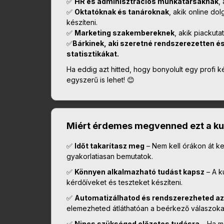
✅
HR és adminisztrációs munkatársaknak
,
✅
Oktatóknak és tanároknak
, akik online do
készíteni.
✅
Marketing szakembereknek
, akik piackuta
✅
Bárkinek, aki szeretné rendszerezetten és
statisztikákat.
Ha eddig azt hitted, hogy bonyolult egy profi k
egyszerű is lehet! 😊
Miért érdemes megvenned ezt a ku
✅
Időt takarítasz meg
– Nem kell órákon át k
gyakorlatiasan bemutatok.
✅
Könnyen alkalmazható tudást kapsz
– A k
kérdőíveket és teszteket készíteni.
✅
Automatizálhatod és rendszerezheted az
elemezheted átláthatóan a beérkező válaszoka
✅
Nincs szükséged előzetes tudásra
– Ha m