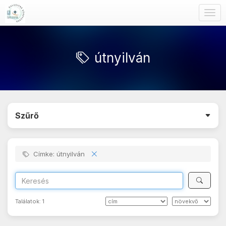
Togg
navig
útnyilván
Szűrő
Címke: útnyilván
Találatok:
1