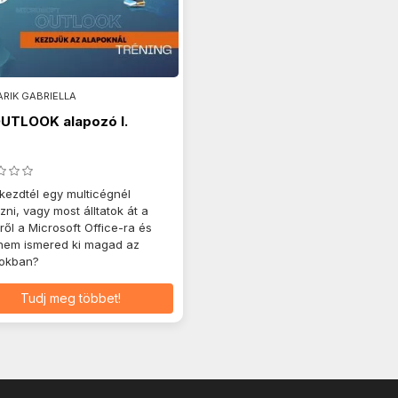
RIK GABRIELLA
UTLOOK alapozó I.
kezdtél egy multicégnél
zni, vagy most álltatok át a
ről a Microsoft Office-ra és
nem ismered ki magad az
ookban?
Tudj meg többet!