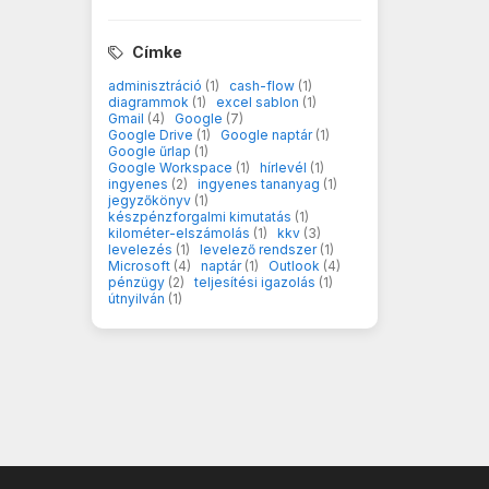
Címke
adminisztráció
(1)
cash-flow
(1)
diagrammok
(1)
excel sablon
(1)
Gmail
(4)
Google
(7)
Google Drive
(1)
Google naptár
(1)
Google űrlap
(1)
Google Workspace
(1)
hírlevél
(1)
ingyenes
(2)
ingyenes tananyag
(1)
jegyzőkönyv
(1)
készpénzforgalmi kimutatás
(1)
kilométer-elszámolás
(1)
kkv
(3)
levelezés
(1)
levelező rendszer
(1)
Microsoft
(4)
naptár
(1)
Outlook
(4)
pénzügy
(2)
teljesítési igazolás
(1)
útnyilván
(1)