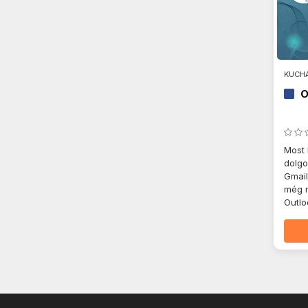
KUCHA
O
Most 
dolgo
Gmail
még 
Outl