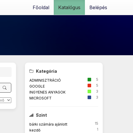
Főoldal
Katalógus
Belépés
Kategória
5
ADMINISZTRÁCIÓ
5
GOOGLE
3
INGYENES ANYAGOK
3
MICROSOFT
Szint
15
bárki számára ajánlott
1
kezdő