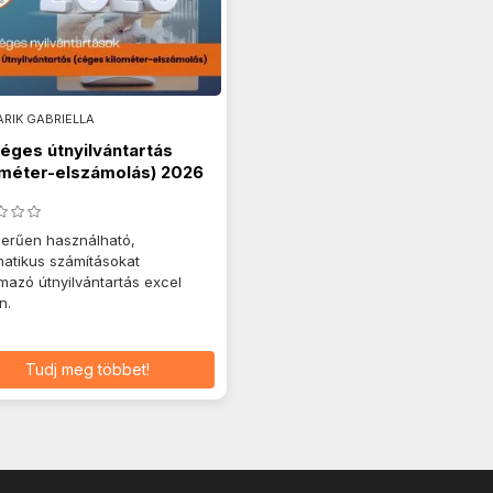
RIK GABRIELLA
éges útnyilvántartás
ométer-elszámolás) 2026
erűen használható,
atikus számításokat
lmazó útnyilvántartás excel
n.
Tudj meg többet!