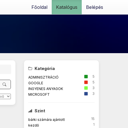
Főoldal
Katalógus
Belépés
Kategória
5
ADMINISZTRÁCIÓ
5
GOOGLE
3
INGYENES ANYAGOK
3
MICROSOFT
Szint
15
bárki számára ajánlott
1
kezdő