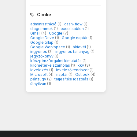
Címke
adminisztráció
(1)
cash-flow
(1)
diagrammok
(1)
excel sablon
(1)
Gmail
(4)
Google
(7)
Google Drive
(1)
Google naptár
(1)
Google űrlap
(1)
Google Workspace
(1)
hírlevél
(1)
ingyenes
(2)
ingyenes tananyag
(1)
jegyzőkönyv
(1)
készpénzforgalmi kimutatás
(1)
kilométer-elszámolás
(1)
kkv
(3)
levelezés
(1)
levelező rendszer
(1)
Microsoft
(4)
naptár
(1)
Outlook
(4)
pénzügy
(2)
teljesítési igazolás
(1)
útnyilván
(1)