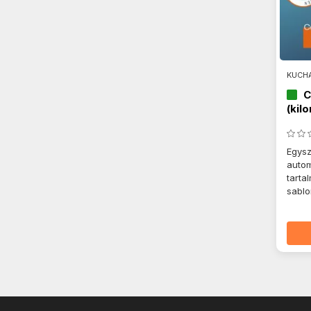
KUCHA
C
(kil
Egysz
autom
tarta
sablo