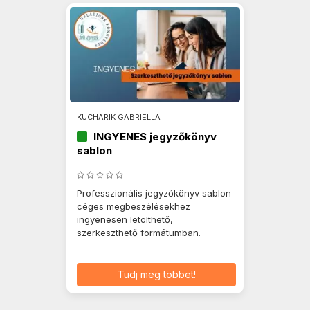
KUCHARIK GABRIELLA
INGYENES jegyzőkönyv
sablon
Professzionális jegyzőkönyv sablon
céges megbeszélésekhez
ingyenesen letölthető,
szerkeszthető formátumban.
Tudj meg többet!