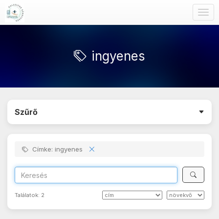
Togg
navig
ingyenes
Szűrő
Címke: ingyenes
Találatok:
2