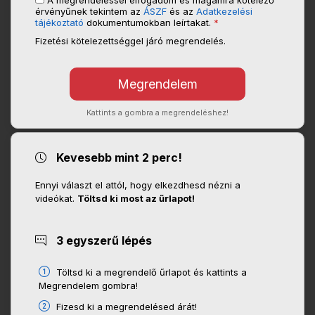
A megrendeléssel elfogadom és magamra kötelező
érvényűnek tekintem az
ÁSZF
és az
Adatkezelési
tájékoztató
dokumentumokban leírtakat.
*
Fizetési kötelezettséggel járó megrendelés.
Kattints a gombra a megrendeléshez!
Kevesebb mint 2 perc!
Ennyi választ el attól, hogy elkezdhesd nézni a
videókat.
Töltsd ki most az űrlapot!
3 egyszerű lépés
Töltsd ki a megrendelő űrlapot és kattints a
Megrendelem gombra!
Fizesd ki a megrendelésed árát!