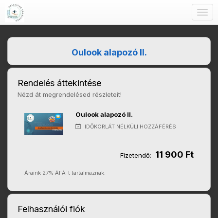
Togg
navig
Oulook alapozó II.
Rendelés áttekintése
Nézd át megrendelésed részleteit!
Oulook alapozó II.
IDŐKORLÁT NÉLKÜLI HOZZÁFÉRÉS
11 900 Ft
Fizetendő:
Áraink 27% ÁFÁ-t tartalmaznak.
Felhasználói fiók