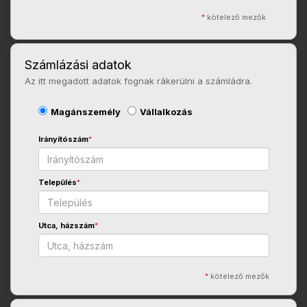
*
kötelező mezők
Számlázási adatok
Az itt megadott adatok fognak rákerülni a számládra.
Magánszemély
Vállalkozás
Irányítószám
*
Település
*
Utca, házszám
*
*
kötelező mezők