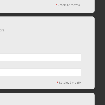
*
kötelező mezők
dra.
*
kötelező mezők