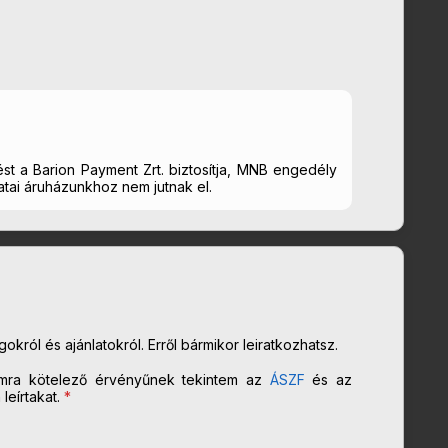
st a Barion Payment Zrt. biztosítja, MNB engedély
tai áruházunkhoz nem jutnak el.
król és ajánlatokról. Erről bármikor leiratkozhatsz.
mra kötelező érvényűnek tekintem az
ÁSZF
és az
eírtakat.
*